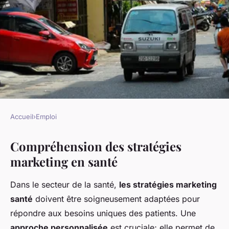
Accueil
›
Emploi
EMPLOI
Compréhension des stratégies
Les stratégies inédites du
marketing en santé
marketing santé : Dévoilement
des clés du succès
Dans le secteur de la santé,
les stratégies marketing
santé
doivent être soigneusement adaptées pour
Maël
•
15 mars 2025
•
6 min de lecture
répondre aux besoins uniques des patients. Une
approche personnalisée
est cruciale; elle permet de