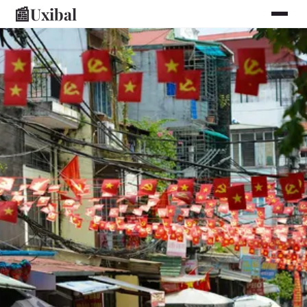
📰
Uxibal