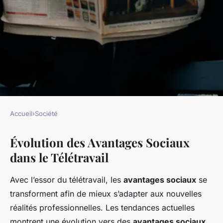
Accueil
›
Société
SOCIÉTÉ
Évolution des Avantages Sociaux
Les Nouveaux Horizons des
dans le Télétravail
Avantages Sociaux à l'Ère du
Télétravail
Avec l’essor du télétravail, les
avantages sociaux
se
transforment afin de mieux s’adapter aux nouvelles
Maël
•
29 mars 2025
•
5 min de lecture
réalités professionnelles. Les tendances actuelles
montrent une évolution vers des
avantages sociaux