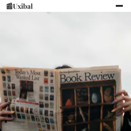
📰
Uxibal